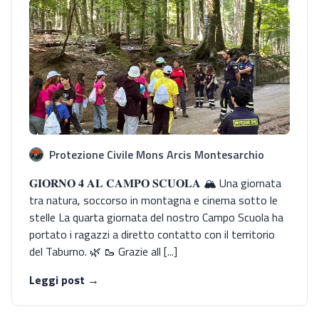
Protezione Civile Mons Arcis Montesarchio
𝐆𝐈𝐎𝐑𝐍𝐎 𝟒 𝐀𝐋 𝐂𝐀𝐌𝐏𝐎 𝐒𝐂𝐔𝐎𝐋𝐀 🏔️ Una giornata
tra natura, soccorso in montagna e cinema sotto le
stelle La quarta giornata del nostro Campo Scuola ha
portato i ragazzi a diretto contatto con il territorio
del Taburno. 🌿 🥾 Grazie all [...]
Leggi post →