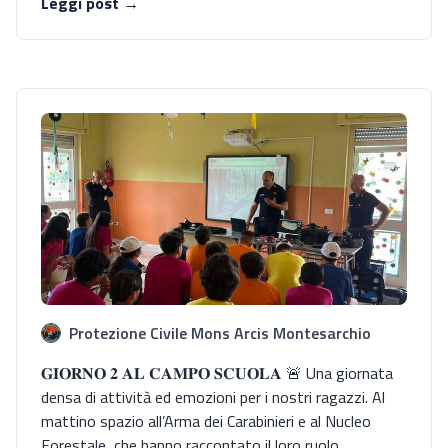
Leggi post →
Protezione Civile Mons Arcis Montesarchio
𝐆𝐈𝐎𝐑𝐍𝐎 𝟐 𝐀𝐋 𝐂𝐀𝐌𝐏𝐎 𝐒𝐂𝐔𝐎𝐋𝐀 🚨 Una giornata
densa di attività ed emozioni per i nostri ragazzi. Al
mattino spazio all’Arma dei Carabinieri e al Nucleo
Forestale, che hanno raccontato il loro ruolo