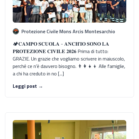
Protezione Civile Mons Arcis Montesarchio
🏕️𝐂𝐀𝐌𝐏𝐎 𝐒𝐂𝐔𝐎𝐋𝐀 - 𝐀𝐍𝐂𝐇'𝐈𝐎 𝐒𝐎𝐍𝐎 𝐋𝐀
𝐏𝐑𝐎𝐓𝐄𝐙𝐈𝐎𝐍𝐄 𝐂𝐈𝐕𝐈𝐋𝐄 𝟐𝟎𝟐𝟔 Prima di tutto:
GRAZIE. Un grazie che vogliamo scrivere in maiuscolo,
perché ce n'è davvero bisogno. 👨‍👩‍👧‍👦 Alle famiglie,
a chi ha creduto in no [...]
Leggi post →