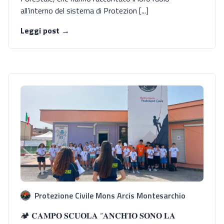
all’interno del sistema di Protezion [...]
Leggi post →
Protezione Civile Mons Arcis Montesarchio
🏕️ 𝐂𝐀𝐌𝐏𝐎 𝐒𝐂𝐔𝐎𝐋𝐀 “𝐀𝐍𝐂𝐇’𝐈𝐎 𝐒𝐎𝐍𝐎 𝐋𝐀