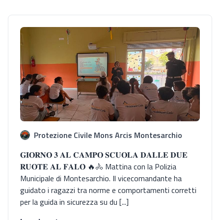
Protezione Civile Mons Arcis Montesarchio
𝐆𝐈𝐎𝐑𝐍𝐎 𝟑 𝐀𝐋 𝐂𝐀𝐌𝐏𝐎 𝐒𝐂𝐔𝐎𝐋𝐀 𝐃𝐀𝐋𝐋𝐄 𝐃𝐔𝐄
𝐑𝐔𝐎𝐓𝐄 𝐀𝐋 𝐅𝐀𝐋𝐎̀ 🔥🚴 Mattina con la Polizia
Municipale di Montesarchio. Il vicecomandante ha
guidato i ragazzi tra norme e comportamenti corretti
per la guida in sicurezza su du [...]