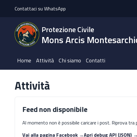
Contattaci su WhatsApp
Protezione Civile
Mons Arcis Montesarchi
Home
Attività
Chi siamo
Contatti
Attività
Feed non disponibile
Al momento non è possibile caricare i post. Riprova tra 
Vai alla pagina Facebook →
Apri debug API (JSON) 