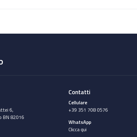
o
Contatti
Cellulare
ttei 6,
+39 351 708 0576
o BN 82016
WhatsApp
Clicca qui